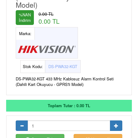
Model)
0.00 TL
%NAN
0.00 TL
İndirim
Marka:
Stok Kodu:
DS-PWA32-KGT
DS-PWA32-KGT 433 MHz Kablosuz Alarm Kontrol Seti
(Dahili Kart Okuyucu - GPRS'li Model)
Toplam Tutar : 0.00 TL