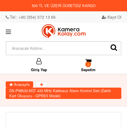
500 TL VE ÜZERİ ÜCRETSİZ KARGO
Tel : +90 (554) 572 13 66
Kayıt Ol
0
Giriş Yap
Sepetim
Anasayfa
DS-PWA32-KGT 433 MHz Kablosuz Alarm Kontrol Seti (Dahili
Kart Okuyucu - GPRS'li Model)