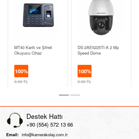
MT40 Kartlı ve Şifreli
DS-2AE5225TI-A 2 Mp
Okuyucu Cihaz
Speed Dome
100%
100%
0.00 TL
0.00 TL
0.00 TL
0.00 TL
Destek Hattı
+90 (554) 572 13 66
Email:
info@kamerakolay.com.tr